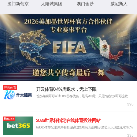
NRYB-1900/45 智能箱变
光口加持的箱变保护：风
保护测控装置基本配置解
电光伏运维新选择
析
在风电、光伏电站中，箱变
多分布在野外且距离集控室
NRYB-1900/45 智能箱变保
较远，传统通讯方式易受干
护测控装置作为 66kV 及以下
扰，给运维带来挑战。银河
电压等级输配电场景的核心
GALAXY官方网站 NRYB-
2025-12-17
设备，基本配置围绕 “保护、
1900/45 智能箱变保护测控
测控、通讯” 三大核心功能展
2025-12-16
装置新增光口配置，成为远
开，适配风电、光伏电站等
程运维的优质解决方案。该
箱变远程监控需求，具体配
装置的光口配置适配远距离
置如下：在电气量采集方
稳定传输需求，搭配光纤环
面，装置标配 2 组电压
网板（2 光 6 电口），数据
PT（1Ua、1Ub、1Uc、1Uo
传输抗干扰性强，能有效应
及 2Ua、2Ub、2Uc、2Uo）
对野外复杂电磁环境，保障
与 2 组电流 CT（1Ia、1Ib、
箱...
1Ic、1Io...
银河GALAXY官方网站
响应时间和精度等级对防
NRYB-9580X-JG9ZJ
逆流保护装置的性能有何
(CJ)：光纤高压防逆流保
影响？
护装置性能解析
响应时间与精度等级对防逆