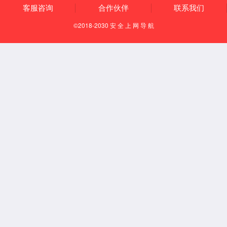
参数：电气参数方面，需匹
电不上网的分布式光伏项目
配 35kV 及以下电压等级，额
项目设计为 “自发自用” 模式
定电流默认 5A（1A 可
（如工厂、园区、家庭光
选），相电压 100/√3 V，确
伏），电网公司不允许余电
保与项目并网规格一致。功
上网，需通过防逆流...
率测量精度至关重要，该产
品功率精度达 ±5‰，最小电
流稳定显示 0.005A，能...
光纤型防逆流保护装置的
防逆流并网箱的安装注意
工作原理是什么？
事项有哪些？
在光伏、储能等新能源并网
在分布式光伏系统中，防逆
系统中，当发电量超过本地
流并网箱是连接逆变器、电
负载需求时，多余电能可能
网与负载的核心配电设备，
反向流入电网引发安全隐
其安装质量直接影响防逆流
患，光纤型防逆流保护装置
2025-12-05
控制精度与设备安全。以银
2025-12-04
正是解决这一问题的关键设
河GALAXY官方网站的防逆流
备。其工作原理围绕 “精准监
并网箱为例，安装时需重点
测 - 智能判断 - 快速执行” 的
关注以下关键环节：首先是
核心逻辑展开，借助光纤通
安装位置的选择与固定。无
<<
<
···
3
4
5
6
7
···
>
信的独特优势实现可靠保
论是 10-30kW 的小型箱体，
护。装置首先通过电压、电
还是 140-200kW 的大型设
>>
流传感器实时采集并网节点
备，都应就近安装在逆变器