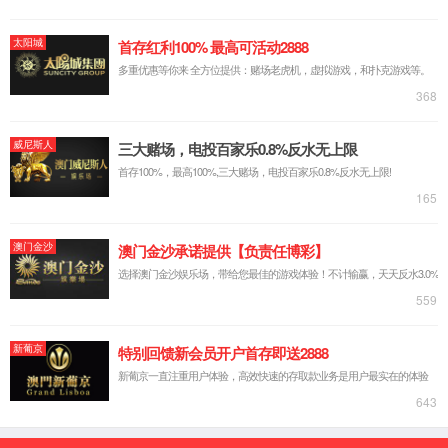
流保护装置性能的关键影响
杭州银河GALAXY官方网站
在光伏、储能等分布式能源
NRYB-9580X-JG9ZJ (CJ) 光
并网系统中，防逆流保护装
纤高压防逆流保护装置，专
置的响应时间与精度等级是
2025-12-12
为 35kV 及以下电压等级分布
决定其保护效果的核心指
式能源并网场景设计，以光
2025-12-15
标，直接关系到电网安全、
纤通信为核心优势，集成保
设备稳定与运行合规性。结
护、测控、组网功能于一
合银河GALAXY官方网站
体，为高压并网系统提供安
NRYB-9580X/JG9 型高压防
全可靠的防逆流解决方案。
逆流保护装置（4G 无线硬控
装置核心保护功能全面，搭
方案）的技术特性，具体影
载 9 段逆功率跳闸与 9 段功
响如下：一、响应时间：把
率恢复合闸保护，支持低正
控保...
功率、总功率等多逻辑跳...
选型防逆流保护装置时，
什么样的情况下需要安装
需要重点关注哪些技术参
防逆流并网箱?
数？
安装防逆流并网箱的核心场
景是光伏 / 储能项目 “自发自
选型防逆流保护装置需聚焦
用、余电不上网” 或 “限制余
适配性、可靠性与合规性，
电上网”，当系统需避免多余
结合杭州银河GALAXY官方网
电能反向流入电网时，必须
2025-12-08
站 NRYB-9580X/JG9ZJ 型产
配置该设备，具体适用情况
品特性，重点关注以下技术
2025-12-09
如下：一、核心适用场景余